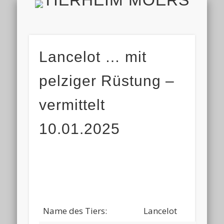
TIERH
IMPRESSUM & DATENSCHUTZ
TIERHEIM & VEREIN
VIELEN DANK!
ALLE TIERE
AKTUELL
FINDEFIX
HELFEN
HOME
Lancelot … mit
pelziger Rüstung –
vermittelt
10.01.2025
Name des Tiers:
Lancelot