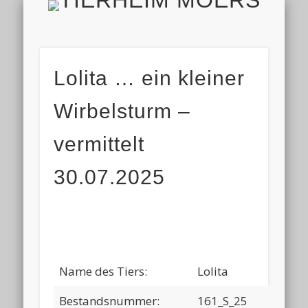
TIERH
IMPRESSUM & DATENSCHUTZ
TIERHEIM & VEREIN
VIELEN DANK!
ALLE TIERE
AKTUELL
FINDEFIX
HELFEN
HOME
Lolita … ein kleiner
Wirbelsturm –
vermittelt
30.07.2025
Name des Tiers:
Lolita
Bestandsnummer:
161_S_25