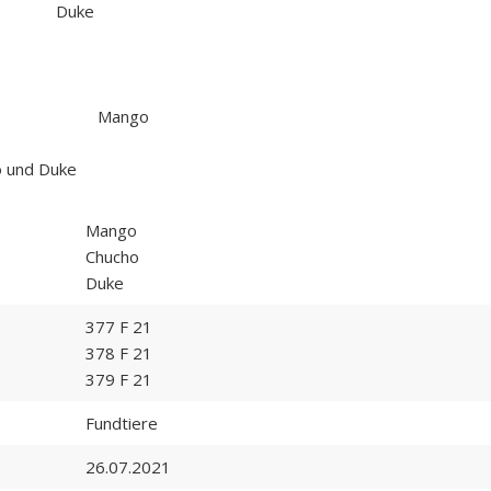
Duke
uke Mango
o und Duke
Mango
Chucho
Duke
377 F 21
378 F 21
379 F 21
Fundtiere
26.07.2021