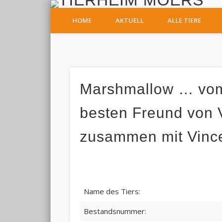
T
HOME
AKTUELL
ALLE TIERE
Facebook
Marshmallow … vom 
besten Freund von V
zusammen mit Vinc
Name des Tiers:
Bestandsnummer: