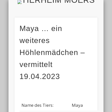
TIERH
IMPRESSUM & DATENSCHUTZ
TIERHEIM & VEREIN
VIELEN DANK!
ALLE TIERE
AKTUELL
FINDEFIX
HELFEN
HOME
Maya … ein
weiteres
Höhlenmädchen –
vermittelt
19.04.2023
Name des Tiers:
Maya