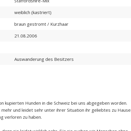
Staffordshire-Mix
weiblich (kastriert)
braun gestromt / Kurzhaar
21.08.2006
Auswanderung des Besitzers
von kupierten Hunden in die Schweiz bei uns abgegeben worden.
mehr und leidet sehr unter ihrer Situation ihr geliebtes zu Hause
g verloren zu haben.
e, denn sie leidet wirklich sehr. Für sie suchen wir Menschen ohne