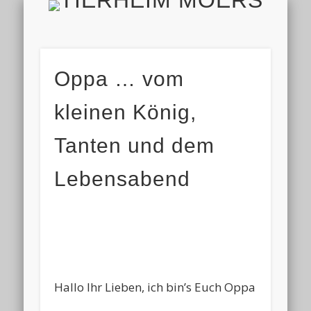
TIERH
IMPRESSUM & DATENSCHUTZ
TIERHEIM & VEREIN
VIELEN DANK!
ALLE TIERE
AKTUELL
FINDEFIX
HELFEN
HOME
Oppa … vom
kleinen König,
Tanten und dem
Lebensabend
Hallo Ihr Lieben, ich bin’s Euch Oppa