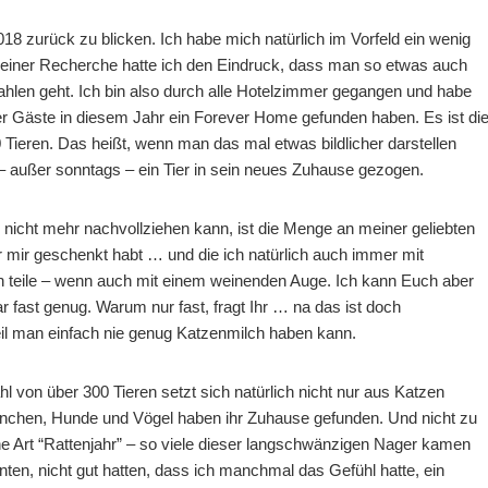
018 zurück zu blicken. Ich habe mich natürlich im Vorfeld ein wenig
 meiner Recherche hatte ich den Eindruck, dass man so etwas auch
hlen geht. Ich bin also durch alle Hotelzimmer gegangen und habe
 Gäste in diesem Jahr ein Forever Home gefunden haben. Es ist di
 Tieren. Das heißt, wenn man das mal etwas bildlicher darstellen
– außer sonntags – ein Tier in sein neues Zuhause gezogen.
 nicht mehr nachvollziehen kann, ist die Menge an meiner geliebten
r mir geschenkt habt … und die ich natürlich auch immer mit
 teile – wenn auch mit einem weinenden Auge. Ich kann Euch aber
r fast genug. Warum nur fast, fragt Ihr … na das ist doch
eil man einfach nie genug Katzenmilch haben kann.
on über 300 Tieren setzt sich natürlich nicht nur aus Katzen
hen, Hunde und Vögel haben ihr Zuhause gefunden. Und nicht zu
ne Art “Rattenjahr” – so viele dieser langschwänzigen Nager kamen
hnten, nicht gut hatten, dass ich manchmal das Gefühl hatte, ein