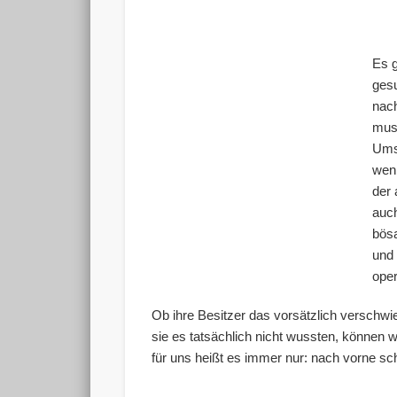
Es g
gesu
nach
mus
Umsc
weni
der 
auch
bös
und 
oper
Ob ihre Besitzer das vorsätzlich verschwi
sie es tatsächlich nicht wussten, können w
für uns heißt es immer nur: nach vorne sc