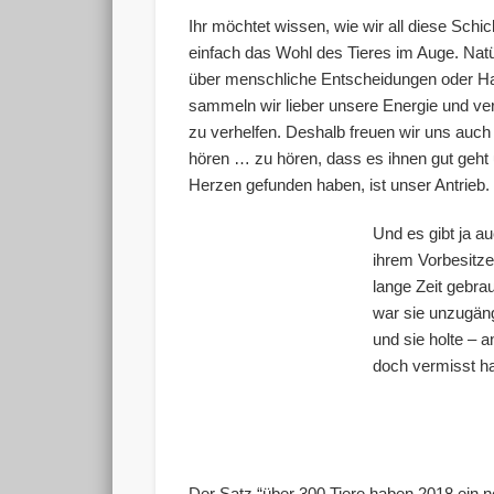
Ihr möchtet wissen, wie wir all diese Schi
einfach das Wohl des Tieres im Auge. Nat
über menschliche Entscheidungen oder Han
sammeln wir lieber unsere Energie und ve
zu verhelfen. Deshalb freuen wir uns auc
hören … zu hören, dass es ihnen gut geht 
Herzen gefunden haben, ist unser Antrieb.
Und es gibt ja a
ihrem Vorbesitze
lange Zeit gebra
war sie unzugäng
und sie holte – a
doch vermisst ha
Der Satz “über 300 Tiere haben 2018 ein 