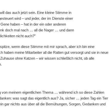
ill das auch jetzt sein. Eine kleine Stimme in
esteuert wird – und jeder, der im Dienste einer
e Gene haben – hat in der ein oder anderen
enk doch mal nach … all die Nager … und dann
ichkeiten nicht auch?”
tze, wenn diese Stimme mit mir sprach, aber ich bin eine
ich haben meine Mitarbeiter all die Ratten gut versorgt und sie in neue
 Zuhause ohne Katzen – wir wissen schließlich nicht, ob alle
n.
weg von meinem eigentlichen Thema … während ich so diese Zahlen
danken: was sagt das eigentlich aus? Ja, sicher … jeden Tag ein Tier
in gar nichts aus über all die Bemühungen, Sorgen, Gedanken und