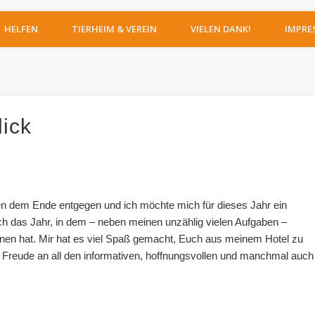
IERHEIM MOERS
HELFEN
TIERHEIM & VEREIN
VIELEN DANK!
IMPRE
ick
ten dem Ende entgegen und ich möchte mich für dieses Jahr ein
ch das Jahr, in dem – neben meinen unzählig vielen Aufgaben –
nen hat. Mir hat es viel Spaß gemacht, Euch aus meinem Hotel zu
hr Freude an all den informativen, hoffnungsvollen und manchmal auch