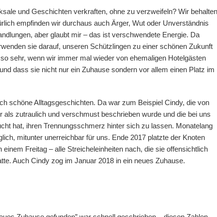
cksale und Geschichten verkraften, ohne zu verzweifeln? Wir behalte
ürlich empfinden wir durchaus auch Ärger, Wut oder Unverständnis
dlungen, aber glaubt mir – das ist verschwendete Energie. Da
rwenden sie darauf, unseren Schützlingen zu einer schönen Zukunft
h so sehr, wenn wir immer mal wieder von ehemaligen Hotelgästen
und dass sie nicht nur ein Zuhause sondern vor allem einen Platz im
uch schöne Alltagsgeschichten. Da war zum Beispiel Cindy, die von
r als zutraulich und verschmust beschrieben wurde und die bei uns
ucht hat, ihren Trennungsschmerz hinter sich zu lassen. Monatelang
lich, mitunter unerreichbar für uns. Ende 2017 platzte der Knoten
n einem Freitag – alle Streicheleinheiten nach, die sie offensichtlich
tte. Auch Cindy zog im Januar 2018 in ein neues Zuhause.
neues Zuhause gefunden” war schnell geschrieben – diesen Zahlen