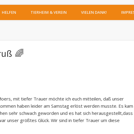
IERHEIM MOERS
HELFEN
TIERHEIM & VEREIN
VIELEN DANK!
IMPRE
ruß 🌈
ers, mit tiefer Trauer möchte ich euch mitteilen, daß unser
bekommen haben leider am Samstag erlöst werden musste. Es kam
Wochen sehr schwach geworden und es hat sich herausgestellt,dass
ar unser größtes Glück. Wir sind in tiefer Trauer um diese