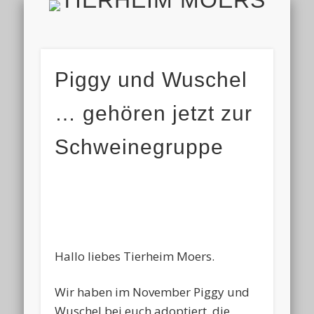
TIERH
IMPRESSUM & DATENSCHUTZ
TIERHEIM & VEREIN
VIELEN DANK!
ALLE TIERE
AKTUELL
FINDEFIX
HELFEN
HOME
Piggy und Wuschel
… gehören jetzt zur
Schweinegruppe
Hallo liebes Tierheim Moers.
Wir haben im November Piggy und
Wuschel bei euch adoptiert, die