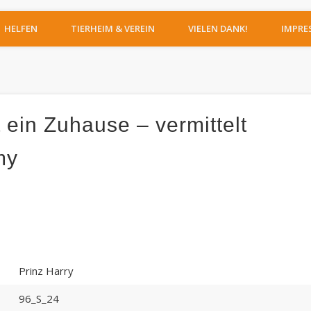
IERHEIM MOERS
HELFEN
TIERHEIM & VEREIN
VIELEN DANK!
IMPRE
 ein Zuhause – vermittelt
my
Prinz Harry
96_S_24