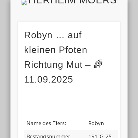
TIERH
IMPRESSUM & DATENSCHUTZ
TIERHEIM & VEREIN
VIELEN DANK!
ALLE TIERE
AKTUELL
FINDEFIX
HELFEN
HOME
Robyn … auf
kleinen Pfoten
Richtung Mut – 🌈
11.09.2025
Name des Tiers:
Robyn
Bestandsnummer:
191_G_25