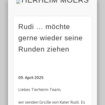
TIERH
IMPRESSUM & DATENSCHUTZ
TIERHEIM & VEREIN
VIELEN DANK!
ALLE TIERE
AKTUELL
FINDEFIX
HELFEN
HOME
Rudi … möchte
gerne wieder seine
Runden ziehen
09. April 2025
Liebes Tierheim-Team,
wir senden Grüße von Kater Rudi. Es