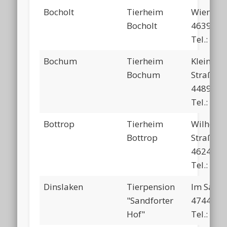
Bocholt
Tierheim
Wiener A
Bocholt
46397 Bo
Tel.: 02
Bochum
Tierheim
Kleinher
Bochum
Straße 2
44892 B
Tel.: 02
Bottrop
Tierheim
Wilhelm-
Bottrop
Straße 6
46240 B
Tel.: 02
Dinslaken
Tierpension
Im Sandf
"Sandforter
47441 M
Hof"
Tel.: 02