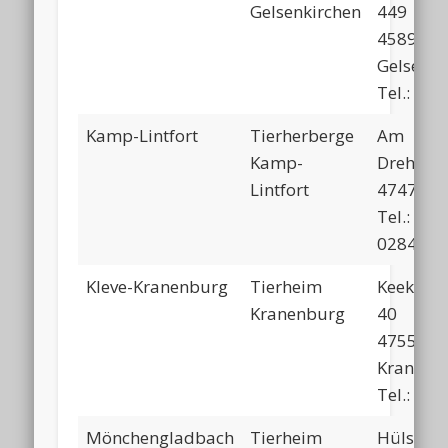
Gelsenkirchen
449
45892
Gelsenki
Tel.: 02
Kamp-Lintfort
Tierherberge
Am
Kamp-
Drehman
Lintfort
47475 Ka
Tel.:
02842/9
Kleve-Kranenburg
Tierheim
Keekener
Kranenburg
40
47559
Kranenb
Tel.: 02
Mönchengladbach
Tierheim
Hülserk