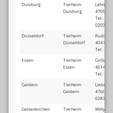
Duisburg
Tierheim
Lehmstr
Duisburg
47059 D
Tel.:
0203/93
Düsseldorf
Tierheim
Rüdigers
Düsseldorf
40472 Dü
Tel.: 02
Essen
Tierheim
Grillost
Essen
45141 E
Tel.: 02
Geldern
Tierheim
Liebigst
Geldern
47608 G
02831/5
Gelsenkirchen
Tierheim
Willy-Br