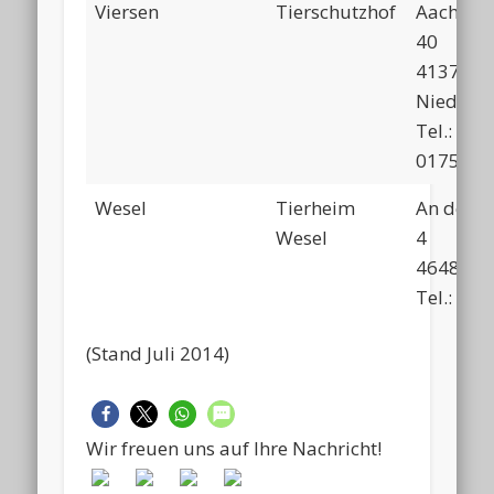
Viersen
Tierschutzhof
Aachener
40
41372
Niederk
Tel.:
0175/94
Wesel
Tierheim
An der L
Wesel
4
46485 W
Tel.: 02
(Stand Juli 2014)
Wir freuen uns auf Ihre Nachricht!