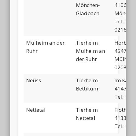
Mönchen-
41064
Gladbach
Mönchen
Tel.:
02161/6
Mülheim an der
Tierheim
Horbeck
Ruhr
Mülheim an
45470
der Ruhr
Mülheim
0208/37
Neuss
Tierheim
Im Kamp
Bettikum
41470 N
Tel.: 02
Nettetal
Tierheim
Flothend
Nettetal
41334 Ne
Tel.: 02