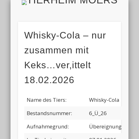
TIERH
IMPRESSUM & DATENSCHUTZ
TIERHEIM & VEREIN
VIELEN DANK!
ALLE TIERE
AKTUELL
FINDEFIX
HELFEN
HOME
Whisky-Cola – nur
zusammen mit
Keks…ver,ittelt
18.02.2026
Name des Tiers:
Whisky-Cola
Bestandsnummer:
6_Ü_26
Aufnahmegrund:
Übereignung