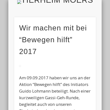
TIERH
IMPRESSUM & DATENSCHUTZ
TIERHEIM & VEREIN
VIELEN DANK!
ALLE TIERE
AKTUELL
FINDEFIX
HELFEN
HOME
Wir machen mit bei
“Bewegen hilft”
2017
Am 09.09.2017 haben wir uns an der
Aktion “Bewegen hilft” des Initiators
Guido Lohmann beteiligt. Nach einer
kurzweiligen Gassi-Geh-Runde,
begleitet auch von unseren