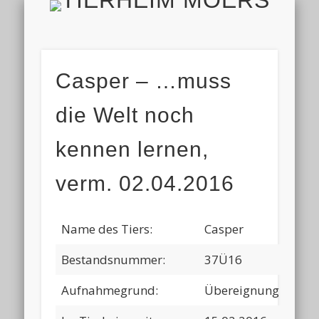
TIERH
IMPRESSUM & DATENSCHUTZ
TIERHEIM & VEREIN
VIELEN DANK!
ALLE TIERE
AKTUELL
FINDEFIX
HELFEN
HOME
Casper – …muss
die Welt noch
kennen lernen,
verm. 02.04.2016
Name des Tiers:
Casper
Bestandsnummer:
37Ü16
Aufnahmegrund:
Übereignung