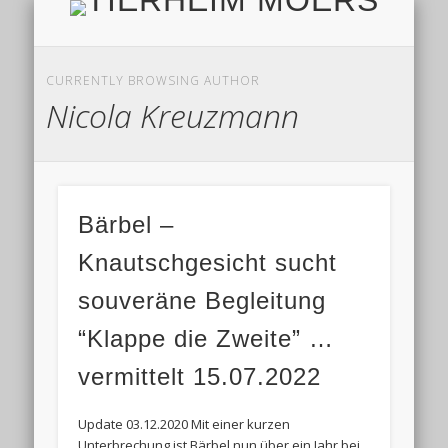
TIERH
IMPRESSUM & DATENSCHUTZ
TIERHEIM & VEREIN
VIELEN DANK!
ALLE TIERE
AKTUELL
FINDEFIX
HELFEN
HOME
CURRENTLY BROWSING AUTHOR
Nicola Kreuzmann
Bärbel –
Knautschgesicht sucht
souveräne Begleitung
“Klappe die Zweite” …
vermittelt 15.07.2022
Update 03.12.2020 Mit einer kurzen
Unterbrechung ist Bärbel nun über ein Jahr bei