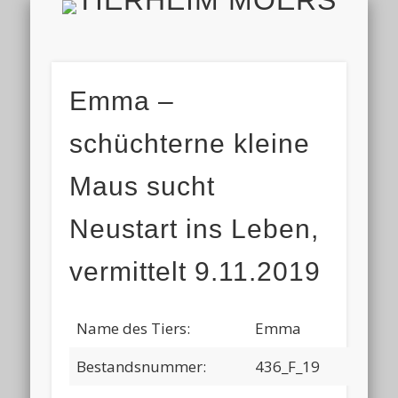
TIERH
IMPRESSUM & DATENSCHUTZ
TIERHEIM & VEREIN
VIELEN DANK!
ALLE TIERE
AKTUELL
FINDEFIX
HELFEN
HOME
Emma –
schüchterne kleine
Maus sucht
Neustart ins Leben,
vermittelt 9.11.2019
Name des Tiers:
Emma
Bestandsnummer:
436_F_19