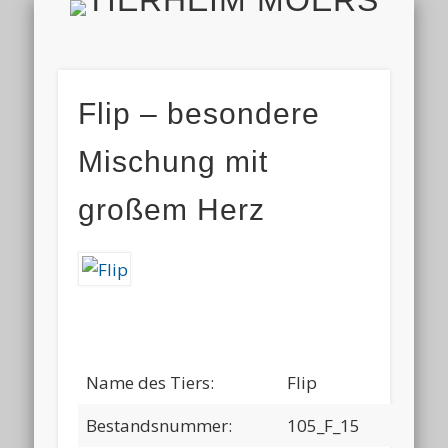
TIERH
IMPRESSUM & DATENSCHUTZ
TIERHEIM & VEREIN
VIELEN DANK!
ALLE TIERE
AKTUELL
FINDEFIX
HELFEN
HOME
Flip – besondere
Mischung mit
großem Herz
Name des Tiers:
Flip
Bestandsnummer:
105_F_15