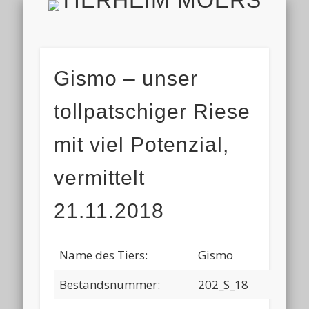
TIERH
IMPRESSUM & DATENSCHUTZ
TIERHEIM & VEREIN
VIELEN DANK!
ALLE TIERE
AKTUELL
FINDEFIX
HELFEN
HOME
Gismo – unser
tollpatschiger Riese
mit viel Potenzial,
vermittelt
21.11.2018
Name des Tiers:
Gismo
Bestandsnummer:
202_S_18