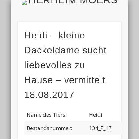
TIERH
IMPRESSUM & DATENSCHUTZ
TIERHEIM & VEREIN
VIELEN DANK!
ALLE TIERE
AKTUELL
FINDEFIX
HELFEN
HOME
Heidi – kleine
Dackeldame sucht
liebevolles zu
Hause – vermittelt
18.08.2017
Name des Tiers:
Heidi
Bestandsnummer:
134_F_17