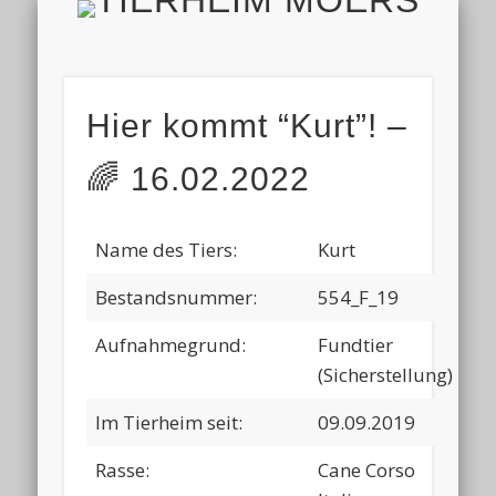
TIERH
IMPRESSUM & DATENSCHUTZ
TIERHEIM & VEREIN
VIELEN DANK!
ALLE TIERE
AKTUELL
FINDEFIX
HELFEN
HOME
Hier kommt “Kurt”! –
🌈 16.02.2022
Name des Tiers:
Kurt
Bestandsnummer:
554_F_19
Aufnahmegrund:
Fundtier
(Sicherstellung)
Im Tierheim seit:
09.09.2019
Rasse:
Cane Corso