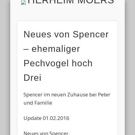
TIERH
IMPRESSUM & DATENSCHUTZ
TIERHEIM & VEREIN
VIELEN DANK!
ALLE TIERE
AKTUELL
FINDEFIX
HELFEN
HOME
Neues von Spencer
– ehemaliger
Pechvogel hoch
Drei
Spencer im neuen Zuhause bei Peter
und Familie
Update 01.02.2016
Neues von Spencer.