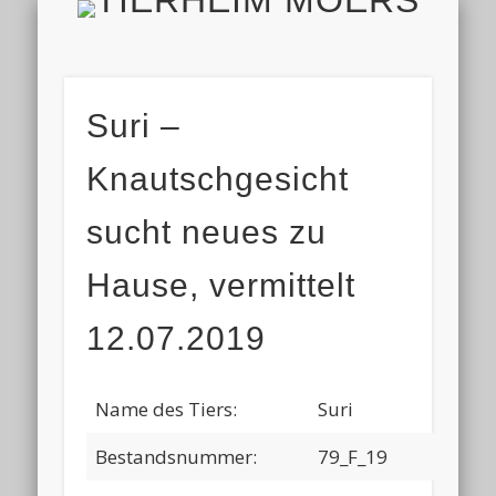
TIERH
IMPRESSUM & DATENSCHUTZ
TIERHEIM & VEREIN
VIELEN DANK!
ALLE TIERE
AKTUELL
FINDEFIX
HELFEN
HOME
Suri –
Knautschgesicht
sucht neues zu
Hause, vermittelt
12.07.2019
Name des Tiers:
Suri
Bestandsnummer:
79_F_19