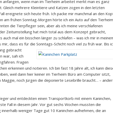
en anfangen, wenn man im Tierheim arbeitet merkt man es ganz
t. Gleich mehrere Kleintiere und Katzen zogen in den letzten
all ereignete sich heute früh. Ich packe mir manchmal an den Kopf
n am frühen Sonntag-Morgen hörte ich ein Auto auf den Tierheim
nnten die Tierpfleger sein, aber als ich meine verschlafenen
 der Zeitumstellung hat mich total aus dem Konzept gebracht,
auch mal ein bisschen länger zu schlafen – was ich mir in meine
s mir, dass es für die Sonntags-Schicht noch
viel zu früh war. Bis i
ung gebracht
 war, sah ich
ngfahren. Fragen
chen erkennen und notieren. Ich bin fast 18 Jahre alt, ich kann dies
ben, weil dann hier keiner im Tierheim Büro am Computer sitzt,
h Maggie, noch Jürgen die deponierte Lesebrille braucht… – ander
fleger und entdeckten einen Transportkorb mit einem Kaninchen,
erste Fall in diesem Jahr. Vor gut sechs Wochen mussten die
ag innerhalb weniger Tage gut 10 Kaninchen aufnehmen, die an