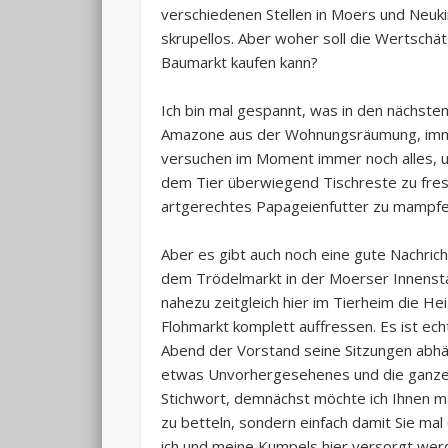
verschiedenen Stellen in Moers und Neuk
skrupellos. Aber woher soll die Wertschä
Baumarkt kaufen kann?
Ich bin mal gespannt, was in den nächste
Amazone aus der Wohnungsräumung, immer n
versuchen im Moment immer noch alles, u
dem Tier überwiegend Tischreste zu fre
artgerechtes Papageienfutter zu mampfe
Aber es gibt auch noch eine gute Nachric
dem Trödelmarkt in der Moerser Innenst
nahezu zeitgleich hier im Tierheim die H
Flohmarkt komplett auffressen. Es ist ech
Abend der Vorstand seine Sitzungen abhä
etwas Unvorhergesehenes und die ganze M
Stichwort, demnächst möchte ich Ihnen ma
zu betteln, sondern einfach damit Sie mal
ich und meine Kumpels hier versorgt wer