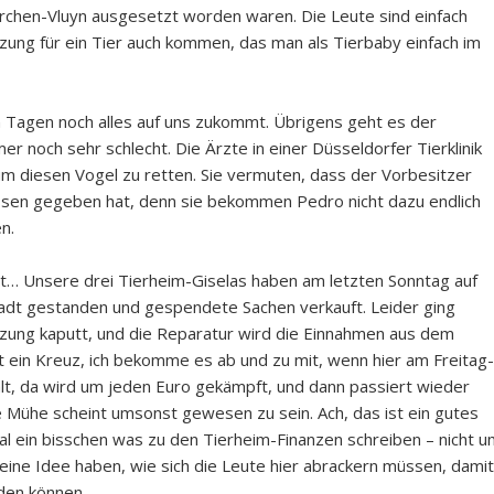
irchen-Vluyn ausgesetzt worden waren. Die Leute sind einfach
tzung für ein Tier auch kommen, das man als Tierbaby einfach im
n Tagen noch alles auf uns zukommt. Übrigens geht es der
och sehr schlecht. Die Ärzte in einer Düsseldorfer Tierklinik
m diesen Vogel zu retten. Sie vermuten, dass der Vorbesitzer
ssen gegeben hat, denn sie bekommen Pedro nicht dazu endlich
n.
ht… Unsere drei Tierheim-Giselas haben am letzten Sonntag auf
adt gestanden und gespendete Sachen verkauft. Leider ging
eizung kaputt, und die Reparatur wird die Einnahmen aus dem
t ein Kreuz, ich bekomme es ab und zu mit, wenn hier am Freitag-
lt, da wird um jeden Euro gekämpft, und dann passiert wieder
ühe scheint umsonst gewesen zu sein. Ach, das ist ein gutes
l ein bisschen was zu den Tierheim-Finanzen schreiben – nicht u
 eine Idee haben, wie sich die Leute hier abrackern müssen, damit
den können.