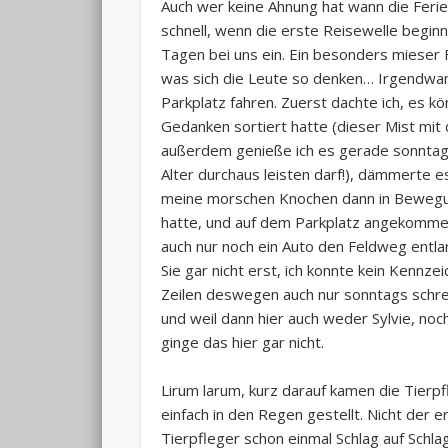
Auch wer keine Ahnung hat wann die Feri
schnell, wenn die erste Reisewelle beginn
Tagen bei uns ein. Ein besonders mieser F
was sich die Leute so denken… Irgendwan
Parkplatz fahren. Zuerst dachte ich, es kö
Gedanken sortiert hatte (dieser Mist mit
außerdem genieße ich es gerade sonntags 
Alter durchaus leisten darf!), dämmerte e
meine morschen Knochen dann in Beweg
hatte, und auf dem Parkplatz angekommen
auch nur noch ein Auto den Feldweg entla
Sie gar nicht erst, ich konnte kein Kennzei
Zeilen deswegen auch nur sonntags schrei
und weil dann hier auch weder Sylvie, noc
ginge das hier gar nicht.
Lirum larum, kurz darauf kamen die Tierp
einfach in den Regen gestellt. Nicht der 
Tierpfleger schon einmal Schlag auf Schl