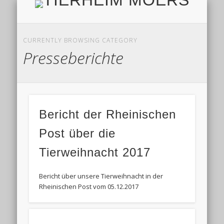
TIERH
IMPRESSUM & DATENSCHUTZ
TIERHEIM & VEREIN
VIELEN DANK!
ALLE TIERE
AKTUELL
FINDEFIX
HELFEN
HOME
CURRENTLY BROWSING CATEGORY
Presseberichte
Bericht der Rheinischen
Post über die
Tierweihnacht 2017
Bericht über unsere Tierweihnacht in der
Rheinischen Post vom 05.12.2017